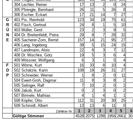
304 Lechler, Reiner
17
13
2
0
24
305 Pfrengle, Bernhard
26
11
5
26
8
306 Escher, Eckart
17
21
14
7
27
G
401 Pix, Reinhold
123
34
19
75
61
R
402 Fisch, Gertrud
24
8
1
5
10
Ü
403 Müller, Gerd
23
2
3
9
5
N
404 Dr. Breitenfeldt, Petra
29
8
7
28
32
E
405 Sacherer-Zorn, Bernd
157
14
21
95
27
406 Lang, Ingeborg
39
5
15
24
15
407 Landmann, Alois
22
8
3
7
12
408 Dr. Mischke, Götz
19
5
3
6
4
409 Mössner, Wolfgang
6
3
1
5
4
F
501 Wörne, Kurt
16
33
8
10
4
D
502 Schätzle, Karin
108
19
26
31
27
P
503 Schneider, Werner
1
8
2
0
11
504 Ewert-Groh, Dagmar
11
8
3
8
2
505 Selinger, Ralf
7
10
2
0
2
506 Jakob, Kurt
0
2
3
0
2
507 Birmele, Mathias
4
1
4
1
1
508 Köpfer, Otto
112
31
20
30
25
509 Schmidt, Albert
13
13
6
11
0
1
2
3
4
5
6
Zählliste Nr.:
Gültige Stimmen
4528
2075
1288
1956
2661
30