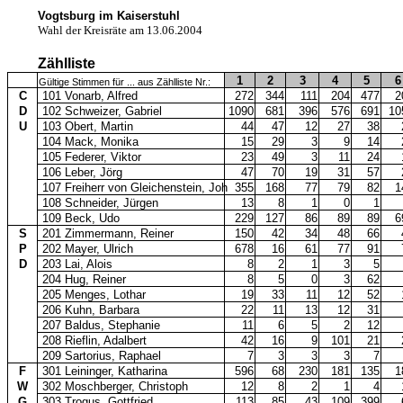
Vogtsburg im Kaiserstuhl
Wahl der Kreisräte am 13.06.2004
Zählliste
1
2
3
4
5
6
Gültige Stimmen für ... aus Zählliste Nr.:
C
101 Vonarb, Alfred
272
344
111
204
477
2
D
102 Schweizer, Gabriel
1090
681
396
576
691
10
U
103 Obert, Martin
44
47
12
27
38
104 Mack, Monika
15
29
3
9
14
105 Federer, Viktor
23
49
3
11
24
106 Leber, Jörg
47
70
19
31
57
107 Freiherr von Gleichenstein, Joh
355
168
77
79
82
1
108 Schneider, Jürgen
13
8
1
0
1
109 Beck, Udo
229
127
86
89
89
6
S
201 Zimmermann, Reiner
150
42
34
48
66
P
202 Mayer, Ulrich
678
16
61
77
91
D
203 Lai, Alois
8
2
1
3
5
204 Hug, Reiner
8
5
0
3
62
205 Menges, Lothar
19
33
11
12
52
206 Kuhn, Barbara
22
11
13
12
31
207 Baldus, Stephanie
11
6
5
2
12
208 Rieflin, Adalbert
42
16
9
101
21
209 Sartorius, Raphael
7
3
3
3
7
F
301 Leininger, Katharina
596
68
230
181
135
1
W
302 Moschberger, Christoph
12
8
2
1
4
G
303 Trogus, Gottfried
113
85
43
109
399