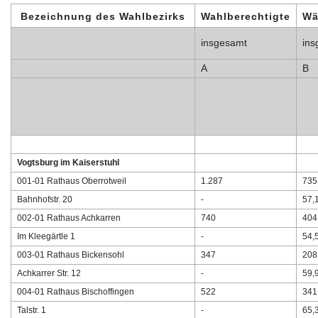
Bezeichnung des Wahlbezirks
Wahlberechtigte
Wä
insgesamt
ins
A
B
Vogtsburg im Kaiserstuhl
001-01 Rathaus Oberrotweil
1.287
735
Bahnhofstr. 20
-
57,
002-01 Rathaus Achkarren
740
404
Im Kleegärtle 1
-
54,
003-01 Rathaus Bickensohl
347
208
Achkarrer Str. 12
-
59,
004-01 Rathaus Bischoffingen
522
341
Talstr. 1
-
65,