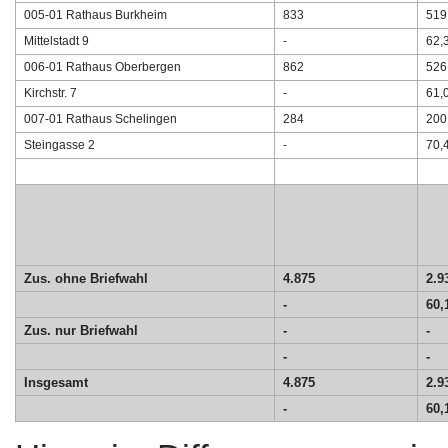
005-01 Rathaus Burkheim
833
519
Mittelstadt 9
-
62,
006-01 Rathaus Oberbergen
862
526
Kirchstr. 7
-
61,
007-01 Rathaus Schelingen
284
200
Steingasse 2
-
70,
Zus. ohne Briefwahl
4.875
2.9
-
60,
Zus. nur Briefwahl
-
-
-
-
Insgesamt
4.875
2.9
-
60,