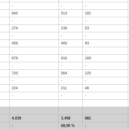
-
-
-
645
513
101
-
-
-
274
239
53
-
-
-
459
400
93
-
-
-
679
616
169
-
-
-
720
564
125
-
-
-
224
211
48
-
-
-
4.039
3.458
881
-
68,90 %
-