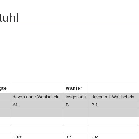
tuhl
gte
Wähler
davon ohne Wahlschein
insgesamt
davon mit Wahlschein
A1
B
B 1
1.038
915
292