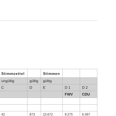
Stimmzettel
Stimmen
ungültig
gültig
gültig
C
D
E
D 1
D 2
FWV
CDU
42
873
15.672
9.275
6.397