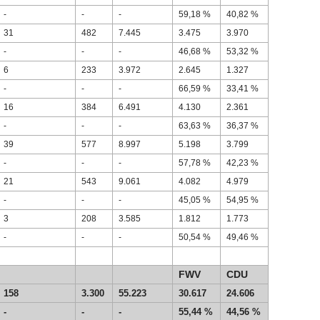
-
-
-
59,18 %
40,82 %
31
482
7.445
3.475
3.970
-
-
-
46,68 %
53,32 %
6
233
3.972
2.645
1.327
-
-
-
66,59 %
33,41 %
16
384
6.491
4.130
2.361
-
-
-
63,63 %
36,37 %
39
577
8.997
5.198
3.799
-
-
-
57,78 %
42,23 %
21
543
9.061
4.082
4.979
-
-
-
45,05 %
54,95 %
3
208
3.585
1.812
1.773
-
-
-
50,54 %
49,46 %
FWV
CDU
158
3.300
55.223
30.617
24.606
-
-
-
55,44 %
44,56 %