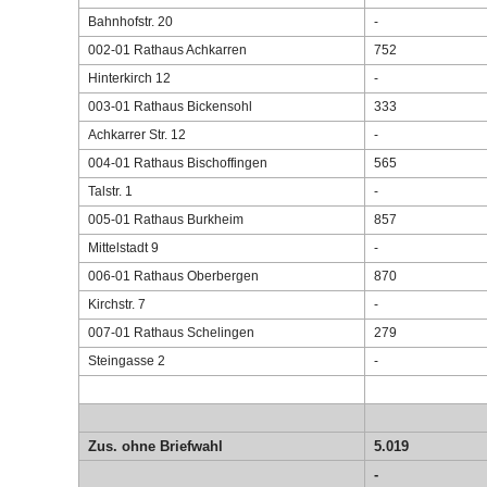
Bahnhofstr. 20
-
002-01 Rathaus Achkarren
752
Hinterkirch 12
-
003-01 Rathaus Bickensohl
333
Achkarrer Str. 12
-
004-01 Rathaus Bischoffingen
565
Talstr. 1
-
005-01 Rathaus Burkheim
857
Mittelstadt 9
-
006-01 Rathaus Oberbergen
870
Kirchstr. 7
-
007-01 Rathaus Schelingen
279
Steingasse 2
-
Zus. ohne Briefwahl
5.019
-